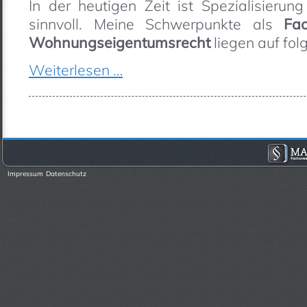
In der heutigen Zeit ist Spezialisieru
sinnvoll. Meine Schwerpunkte als
Fa
Wohnungseigentumsrecht
liegen auf fol
Weiterlesen …
Impressum
Datenschutz