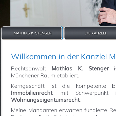
MATHIAS K. STENGER
DIE KANZLEI
Previous
Next
Willkommen in der Kanzlei M
Rechtsanwalt
Mathias K. Stenger
is
Münchener Raum etabliert.
Kerngeschäft ist die kompetente
Immobilienrecht
, mit Schwerpunk
Wohnungseigentumsrecht
.
Meine Mandanten erwarten fundierte Re